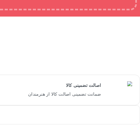
طاقچه کلکسیونرها
اینجا میتونی با اصیل ترین کالاهای صنایع ستی پیداکنی ....
اصالت تضمینی کالا
ضمانت تضمینی اصالت کالا از هنرمندان