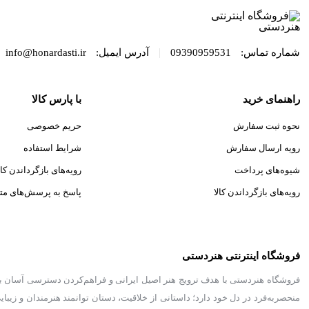
|
شماره تماس:
09390959531
آدرس ایمیل:
info@honardasti.ir
راهنمای خرید
با پارس کالا
نحوه ثبت سفارش
حریم خصوصی
رویه ارسال سفارش
شرایط استفاده
شیوه‌های پرداخت
رویه‌های بازگرداندن کال
رویه‌های بازگرداندن کالا
پاسخ به پرسش‌های مت
فروشگاه اینترنتی هنردستی
فروشگاه هنردستی با هدف ترویج هنر اصیل ایرانی و فراهم‌کردن دسترسی آسان به م
منحصر‌به‌فرد در دل خود دارد؛ داستانی از خلاقیت، دستان توانمند هنرمندان و زیب