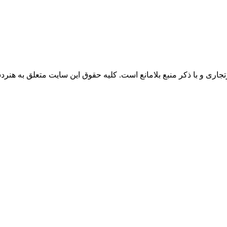
اری و با ذکر منبع بلامانع است. کلیه حقوق این سایت متعلق به هنرد