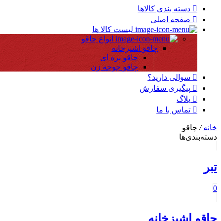
دسته بندی کالاها
صفحه اصلی
لیست کالا ها
انواع چاقو
چاقو اشپزخانه
چاقو بره ای
چاقو جوجه زن
سوالی دارید؟
پیگیری سفارش
بلاگ
تماس با ما
خانه
/
چاقو
دسته‌بندی‌ها
تبر
0
چاقو اشپزخانه