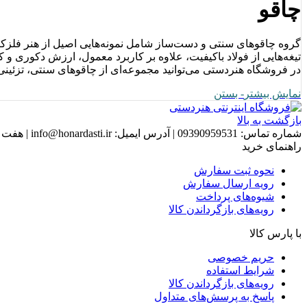
چاقو
گروه چاقوهای سنتی و دست‌ساز شامل نمونه‌هایی اصیل از هنر فلزکاری
تیغه‌هایی از فولاد باکیفیت، علاوه بر کاربرد معمول، ارزش دکوری و کل
در فروشگاه هنردستی می‌توانید مجموعه‌ای از چاقوهای سنتی، تزئینی 
نمایش بیشتر
- بستن
بازگشت به بالا
شماره تماس:
09390959531
|
آدرس ایمیل:
info@honardasti.ir
|
هفت روز هفته ، 24
راهنمای خرید
نحوه ثبت سفارش
رویه ارسال سفارش
شیوه‌های پرداخت
رویه‌های بازگرداندن کالا
با پارس کالا
حریم خصوصی
شرایط استفاده
رویه‌های بازگرداندن کالا
پاسخ به پرسش‌های متداول