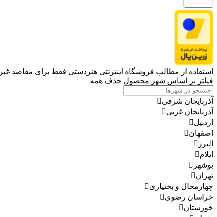
استفاده از مطالب فروشگاه اینترنتی هنردستی فقط برای مقاصد غیرتج
فیلتر بر اساس شهر محصول
حذف همه
آذربایجان شرقی
آذربایجان غربی
اردبیل
اصفهان
البرز
ایلام
بوشهر
تهران
چهارمحال و بختیاری
خراسان رضوی
خوزستان