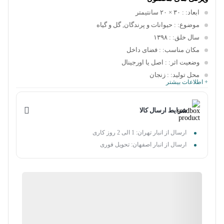
ابعاد:
: ۳۰ × ۲۰ سانتیمتر
موضوع:
: حیوانات و پرندگان, گل و گیاه
سال خلق:
: ۱۳۹۸
مکان مناسب:
: فضای داخل
وضعیت اثر:
: اصل یا اورجینال
محل تولید:
: زنجان
+ اطلاعات بیشتر
شرایط ارسال کالا
ارسال از انبار تهران: 1 الی 2 روز کاری
ارسال از انبار اصفهان: تحویل فوری
96%
رضایت خریداران
عملکرد
عالی
7روز ضمانت هنردستی