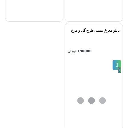
صاف و دقتی بیشتر صورت می‌پذیرد.
پس از پایان برش‌ها لبه‌های قطعات برش خورده را در صورت نیاز سنباده
بزنید. سپس بدون اینکه سطح قطعات مس را لمس کنید چسب روی آن‌ها
را جدا کرده و روی تکه روزنامه‌ای قرار دهید. به‌منظور جلوگیری از اکسید
تابلو معرق مسی طرح گل و مرغ
شدن و تغییر رنگ مس بلافاصله با اسپری کیلر سطح آن را پوشش دهید.
1,900,000
تومان